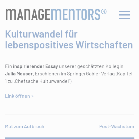
Skip
to
content
Kulturwandel für
lebenspositives Wirtschaften
Ein
inspirierender Essay
unserer geschätzten Kollegin
Julia Meuser
. Erschienen im SpringerGabler Verlag (Kapitel
1 zu „Chefsache Kulturwandel“).
Link öffnen »
Beitragsnavigation
Mut zum Aufbruch
Post-Wachstum